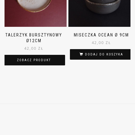
TALERZYK BURSZTYNOWY
MISECZKA OCEAN Ø 9CM
Ø12CM
42,00
ZŁ
42,00
ZŁ
DODAJ DO KOSZYKA
ZOBACZ PRODUKT