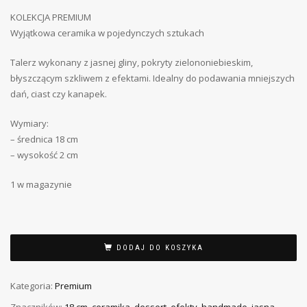
KOLEKCJA PREMIUM
Wyjątkowa ceramika w pojedynczych sztukach
Talerz wykonany z jasnej gliny, pokryty zielononiebieskim,
błyszczącym szkliwem z efektami. Idealny do podawania mniejszych
dań, ciast czy kanapek.
Wymiary:
– średnica 18 cm
– wysokość 2 cm
1 w magazynie
DODAJ DO KOSZYKA
Kategoria:
Premium
Znaczników:
18 cm
,
ceramika
,
dessert
,
efekty
,
handmade
,
jasna