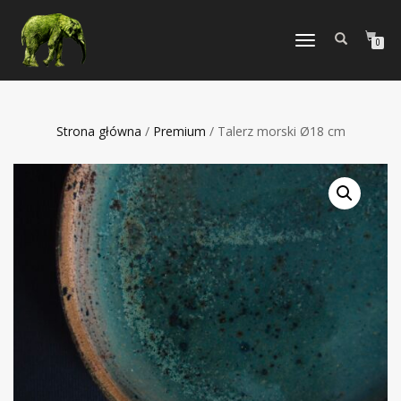
TOGGLE
0
NAVIGATION
Strona główna
/
Premium
/ Talerz morski Ø18 cm