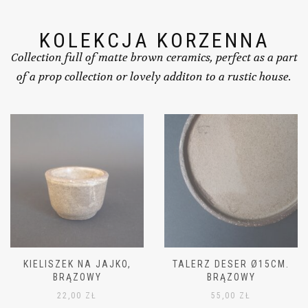
KOLEKCJA KORZENNA
Collection full of matte brown ceramics, perfect as a part
of a prop collection or lovely additon to a rustic house.
TALERZ DESER Ø15CM.
MISKA MAŁA Ø11CM,
BRĄZOWY
BRĄZOWA
55,00
ZŁ
42,00
ZŁ