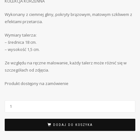
KOLEKCJA KORZENNA
Wykonany z ciemnej gliny, pokryty brązowym, matowym szkliwem z
efektami przetarcia.
Wymiary talerza:
– średnica 18 cm.
– wysokość 1,5 cm.
Ze względu na ręczne malowanie, każdy talerz może różnić się w
szczegółach od zdjęcia.
Produkt dostępny na zamówienie
DODAJ DO KOSZYKA