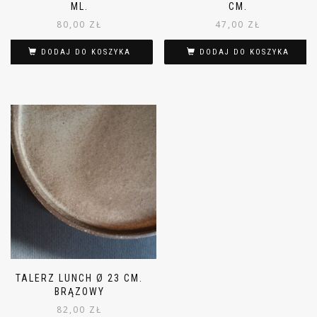
ML.
CM.
80,00
ZŁ
47,00
ZŁ
DODAJ DO KOSZYKA
DODAJ DO KOSZYKA
TALERZ LUNCH Ø 23 CM.
BRĄZOWY
82,00
ZŁ