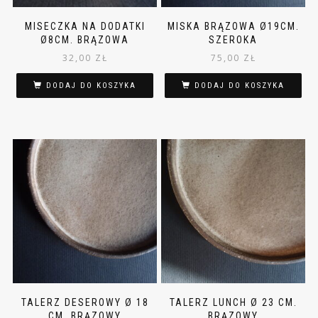
MISECZKA NA DODATKI
MISKA BRĄZOWA Ø19CM.
Ø8CM. BRĄZOWA
SZEROKA
32,00
ZŁ
75,00
ZŁ
DODAJ DO KOSZYKA
DODAJ DO KOSZYKA
TALERZ DESEROWY Ø 18
TALERZ LUNCH Ø 23 CM.
CM. BRĄZOWY
BRĄZOWY