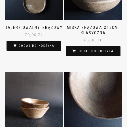
TALERZ OWALNY, BRĄZOWY
MISKA BRĄZOWA Ø15CM.
KLASYCZNA
70,00
ZŁ
65,00
ZŁ
DODAJ DO KOSZYKA
DODAJ DO KOSZYKA