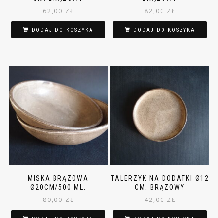
62,00
ZŁ
82,00
ZŁ
DODAJ DO KOSZYKA
DODAJ DO KOSZYKA
MISKA BRĄZOWA
TALERZYK NA DODATKI Ø12
Ø20CM/500 ML.
CM. BRĄZOWY
80,00
ZŁ
42,00
ZŁ