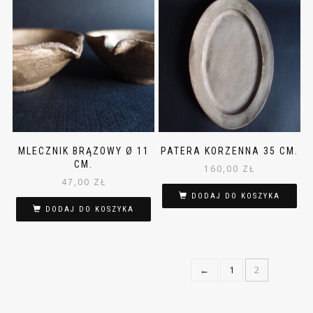
MLECZNIK BRĄZOWY Ø 11
PATERA KORZENNA 35 CM.
CM.
160,00
ZŁ
47,00
ZŁ
DODAJ DO KOSZYKA
DODAJ DO KOSZYKA
←
1
2