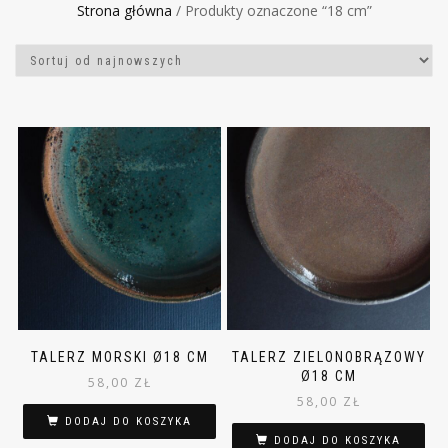
Strona główna
/ Produkty oznaczone “18 cm”
TALERZ MORSKI Ø18 CM
TALERZ ZIELONOBRĄZOWY
Ø18 CM
58,00
ZŁ
58,00
ZŁ
DODAJ DO KOSZYKA
DODAJ DO KOSZYKA