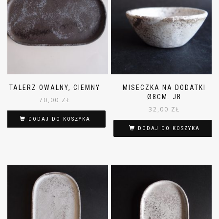
TALERZ OWALNY, CIEMNY
MISECZKA NA DODATKI
Ø8CM. JB
70,00
ZŁ
32,00
ZŁ
DODAJ DO KOSZYKA
DODAJ DO KOSZYKA