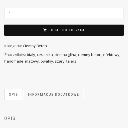
DODAJ DO KOSZYKA
Kategoria:
Ciemny Beton
Znaczników:
biały
,
ceramika
,
ciemna glina
,
ciemny beton
,
efektowy
,
handmade
,
matowy
,
owalny
,
szary
,
talerz
OPIS
INFORMACJE DODATKOWE
OPIS