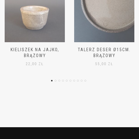
TALERZ DESER Ø15CM.
MISKA MAŁA Ø11CM,
BRĄZOWY
BRĄZOWA
55,00
ZŁ
42,00
ZŁ