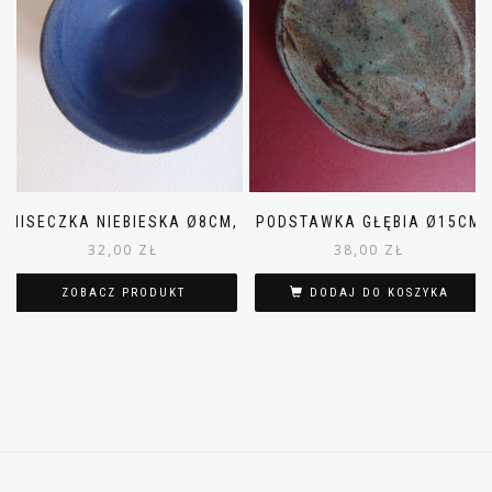
MISECZKA NIEBIESKA Ø8CM,
PODSTAWKA GŁĘBIA Ø15CM
32,00
ZŁ
38,00
ZŁ
ZOBACZ PRODUKT
DODAJ DO KOSZYKA