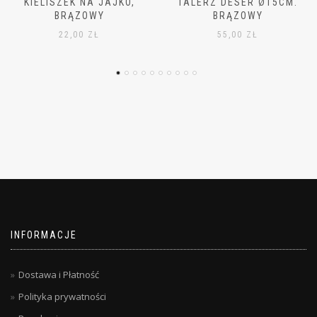
TALERZ DESER Ø15CM.
MISKA MAŁA Ø11CM,
BRĄZOWY
BRĄZOWA
55,00
ZŁ
42,00
ZŁ
INFORMACJE
Dostawa i Płatność
Polityka prywatności