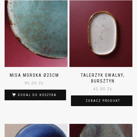
MISA MORSKA Ø25CM
TALERZYK OWALNY,
BURSZTYN
95,00
ZŁ
42,00
ZŁ
DODAJ DO KOSZYKA
ZOBACZ PRODUKT