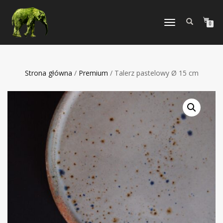
TOGGLE
0
NAVIGATION
Strona główna
/
Premium
/ Talerz pastelowy Ø 15 cm