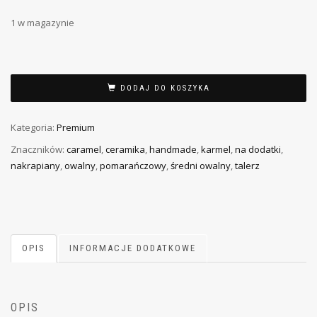
1 w magazynie
DODAJ DO KOSZYKA
Kategoria:
Premium
Znaczników:
caramel
,
ceramika
,
handmade
,
karmel
,
na dodatki
,
nakrapiany
,
owalny
,
pomarańczowy
,
średni owalny
,
talerz
OPIS
INFORMACJE DODATKOWE
OPIS