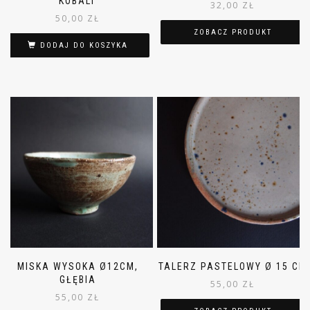
KOBALT
32,00
ZŁ
50,00
ZŁ
ZOBACZ PRODUKT
DODAJ DO KOSZYKA
MISKA WYSOKA Ø12CM,
TALERZ PASTELOWY Ø 15 CM
GŁĘBIA
55,00
ZŁ
55,00
ZŁ