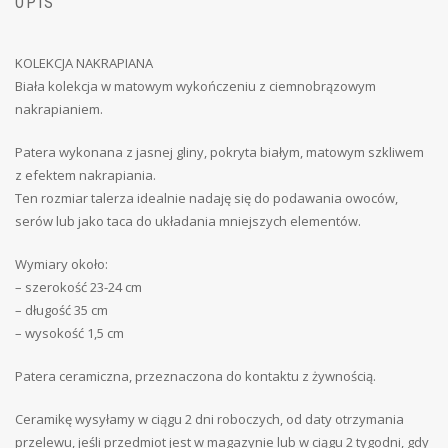
OPIS
KOLEKCJA NAKRAPIANA
Biała kolekcja w matowym wykończeniu z ciemnobrązowym
nakrapianiem.
Patera wykonana z jasnej gliny, pokryta białym, matowym szkliwem
z efektem nakrapiania.
Ten rozmiar talerza idealnie nadaję się do podawania owoców,
serów lub jako taca do układania mniejszych elementów.
Wymiary około:
– szerokość 23-24 cm
– długość 35 cm
– wysokość 1,5 cm
Patera ceramiczna, przeznaczona do kontaktu z żywnością.
Ceramikę wysyłamy w ciągu 2 dni roboczych, od daty otrzymania
przelewu, jeśli przedmiot jest w magazynie lub w ciągu 2 tygodni, gdy