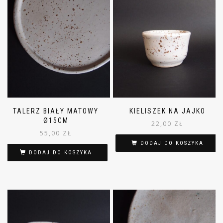
TALERZ BIAŁY MATOWY
KIELISZEK NA JAJKO
Ø15CM
22,00
ZŁ
55,00
ZŁ
DODAJ DO KOSZYKA
DODAJ DO KOSZYKA