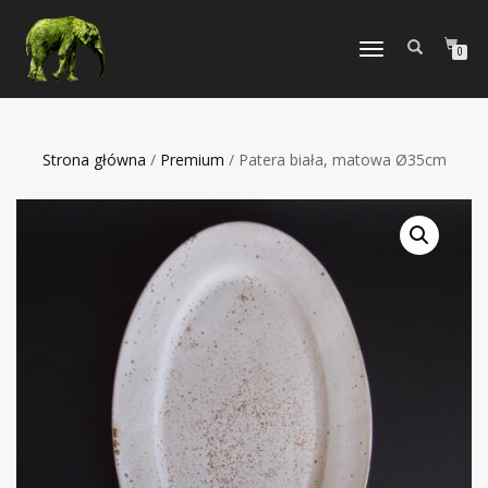
TOGGLE
0
NAVIGATION
Strona główna
/
Premium
/ Patera biała, matowa Ø35cm