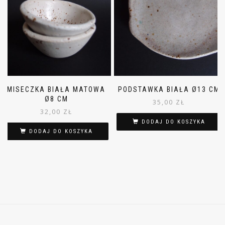
MISECZKA BIAŁA MATOWA
PODSTAWKA BIAŁA Ø13 CM
Ø8 CM
35,00
ZŁ
32,00
ZŁ
DODAJ DO KOSZYKA
DODAJ DO KOSZYKA