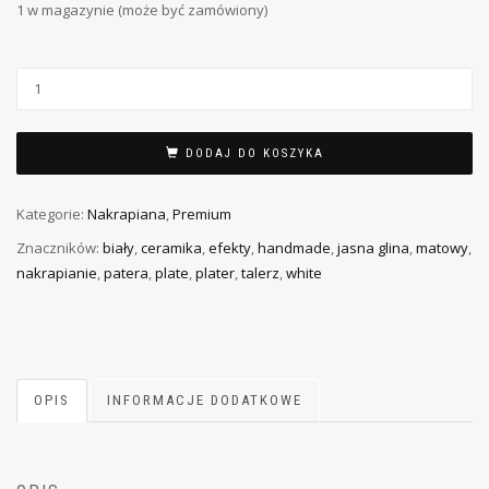
1 w magazynie (może być zamówiony)
DODAJ DO KOSZYKA
Kategorie:
Nakrapiana
,
Premium
Znaczników:
biały
,
ceramika
,
efekty
,
handmade
,
jasna glina
,
matowy
,
nakrapianie
,
patera
,
plate
,
plater
,
talerz
,
white
OPIS
INFORMACJE DODATKOWE