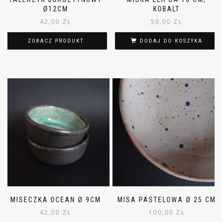
Ø12CM
KOBALT
42,00
ZŁ
50,00
ZŁ
ZOBACZ PRODUKT
DODAJ DO KOSZYKA
MISECZKA OCEAN Ø 9CM
MISA PASTELOWA Ø 25 CM
42,00
ZŁ
100,00
ZŁ