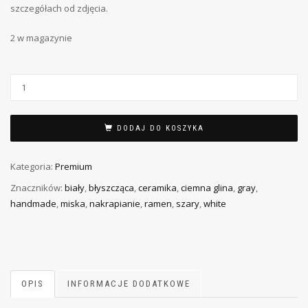
szczegółach od zdjęcia.
2 w magazynie
DODAJ DO KOSZYKA
Kategoria:
Premium
Znaczników:
biały
,
błyszcząca
,
ceramika
,
ciemna glina
,
gray
,
handmade
,
miska
,
nakrapianie
,
ramen
,
szary
,
white
OPIS
INFORMACJE DODATKOWE