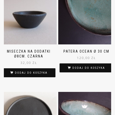
MISECZKA NA DODATKI
PATERA OCEAN Ø 30 CM
Ø8CM. CZARNA
120,00
ZŁ
32,00
ZŁ
DODAJ DO KOSZYKA
DODAJ DO KOSZYKA