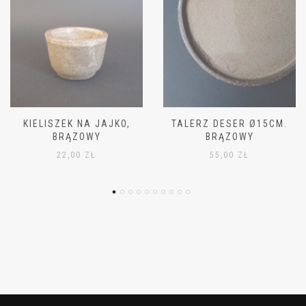
TALERZ DESER Ø15CM.
MISKA MAŁA Ø11CM,
BRĄZOWY
BRĄZOWA
55,00
ZŁ
42,00
ZŁ