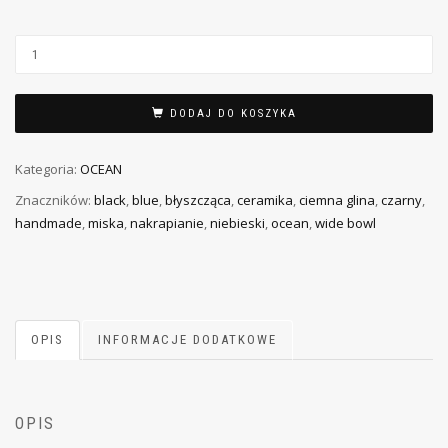
DODAJ DO KOSZYKA
Kategoria:
OCEAN
Znaczników:
black
,
blue
,
błyszcząca
,
ceramika
,
ciemna glina
,
czarny
,
handmade
,
miska
,
nakrapianie
,
niebieski
,
ocean
,
wide bowl
OPIS
INFORMACJE DODATKOWE
OPIS