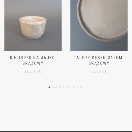
TALERZ DESER Ø15CM.
MISKA MAŁA Ø11CM,
BRĄZOWY
BRĄZOWA
55,00
ZŁ
42,00
ZŁ