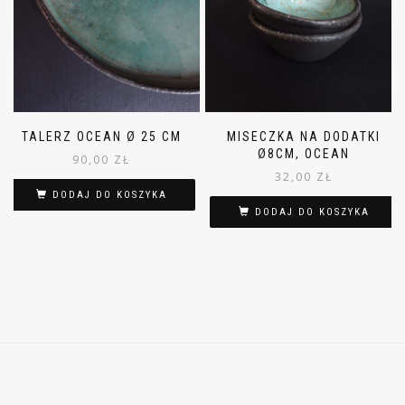
TALERZ OCEAN Ø 25 CM
MISECZKA NA DODATKI
Ø8CM, OCEAN
90,00
ZŁ
32,00
ZŁ
DODAJ DO KOSZYKA
DODAJ DO KOSZYKA