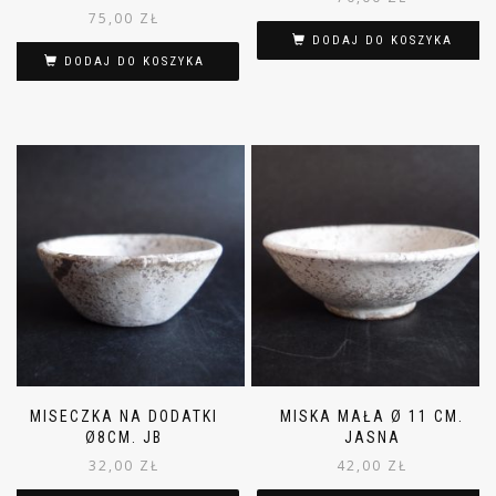
75,00
ZŁ
DODAJ DO KOSZYKA
DODAJ DO KOSZYKA
MISECZKA NA DODATKI
MISKA MAŁA Ø 11 CM.
Ø8CM. JB
JASNA
32,00
ZŁ
42,00
ZŁ