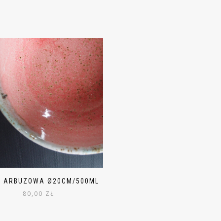
A ARBUZOWA Ø20CM/500ML
80,00
ZŁ