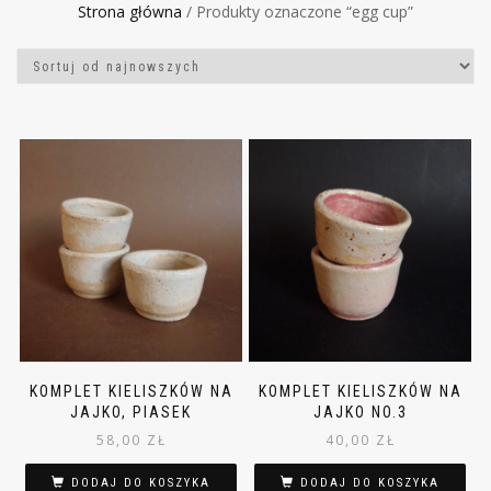
Strona główna
/ Produkty oznaczone “egg cup”
KOMPLET KIELISZKÓW NA
KOMPLET KIELISZKÓW NA
JAJKO, PIASEK
JAJKO NO.3
58,00
ZŁ
40,00
ZŁ
DODAJ DO KOSZYKA
DODAJ DO KOSZYKA