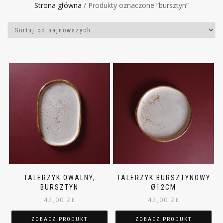
Strona główna
/ Produkty oznaczone “bursztyn”
TALERZYK OWALNY,
TALERZYK BURSZTYNOWY
BURSZTYN
Ø12CM
42,00
ZŁ
42,00
ZŁ
ZOBACZ PRODUKT
ZOBACZ PRODUKT