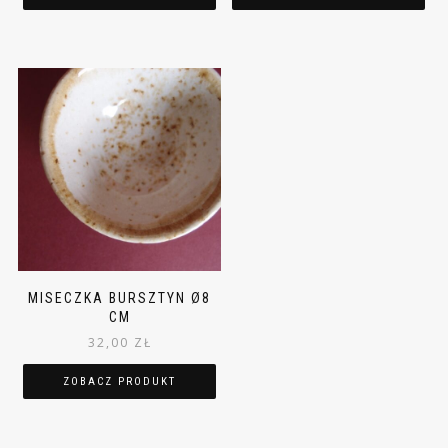
MISECZKA BURSZTYN Ø8
CM
32,00
ZŁ
ZOBACZ PRODUKT