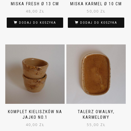
MISKA FRESH Ø 13 CM
MISKA KARMEL Ø 10 CM
48,00
ZŁ
50,00
ZŁ
DODAJ DO KOSZYKA
DODAJ DO KOSZYKA
KOMPLET KIELISZKÓW NA
TALERZ OWALNY,
JAJKO NO.1
KARMELOWY
40,00
ZŁ
55,00
ZŁ