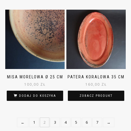
MISA MORELOWA Ø 25 CM
PATERA KORALOWA 35 CM
100,00
ZŁ
160,00
ZŁ
DODAJ DO KOSZYKA
ZOBACZ PRODUKT
←
1
2
3
4
5
6
7
→